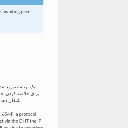
 'awaiting peer':
آن، می توانیم یک موقعیت را تصور کنیم که آلیس (A) می خواهد یک فایل را به باب (B) انتقال دهد.
C 6544), a protocol
et via the DHT the IP
ll be able to negotiate