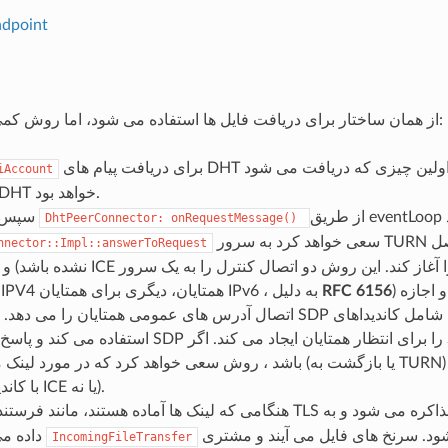
dpoint
از همان ساختار برای دریافت فایل ها استفاده می شود، اما روش کمی تغییر می کند:
برای دریافت پیام های DHT استفاده می شود، زیرا اولین چیزی که دریافت می شود
iAccount
درخواست DHT خواهد بود.
سپس این پیام به
DhtPeerConnector:
onRequestMessage()
سعی خواهد کرد به سرور TURN متصل شود (اگر متصل
nnector::Impl::answerToRequest
نشده باشد) و حمل و نقل ICE را آغاز کند. این روش دو ات
) اگر هنوز باز نشده باشد و اجازه
RFC 6156
برای مجوز IPV4 همتایان، دیگری برای همتایان IPv6 ، به دلیل
اتصال آدرس های عمومی همتایان را می دهد. سپس ، اگر SDP دریافت شده شامل کا
دهد (با کاندیداهای ICE یا نه).
به عنوان ورودی داده شود. سرنخ های فایل می آیند و مشتری
داده می شود تا به
IncomingFileTransfer