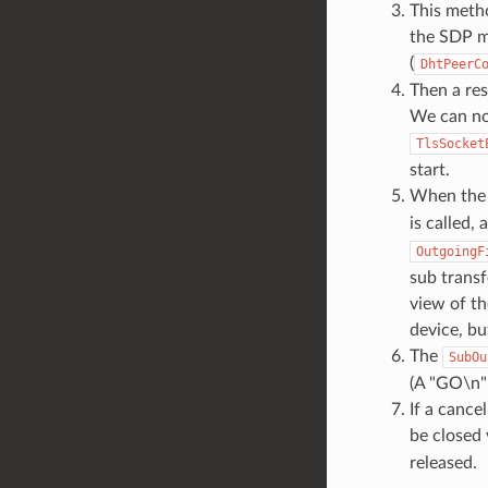
This metho
the SDP m
(
DhtPeerC
Then a res
We can now
TlsSocket
start.
When the T
is called,
OutgoingF
sub transf
view of th
device, bu
The
SubOu
(A "GO\n" 
If a cancel
be closed 
released.