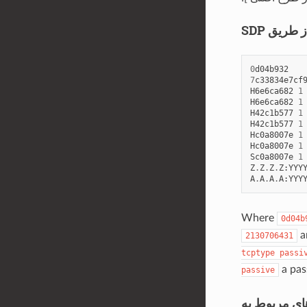
0
d04b932
7
c33834e7cf
H6e6ca682
1
H6e6ca682
1
H42c1b577
1
H42c1b577
1
Hc0a8007e
1
Hc0a8007e
1
Sc0a8007e
1
Z
.
Z
.
Z
.
Z
:
YYY
A
.
A
.
A
.
A
:
YYY
Where
0d04b
a
2130706431
tcptype
passi
a pas
passive