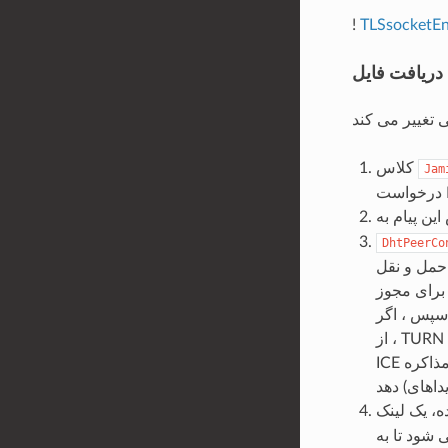
!
TLSsocketEn
دریافت فایل
کلاس
Jam
DhtPeerCo
صال کنترل را به یک سرور TURN باز می کند (یک
ندیداهای ICE نیست
، از TURN استفاده می کند و پاسخ SDP را برای انتظار همتایان ایجاد می کند. اگر SDP شامل کاندیداهای
ICE باشد ، روش سعی خواهد کرد که در مورد لینک مذاکره (یا بازگشت به TURN) و سپس به SDP پاسخ