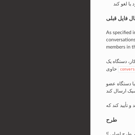
ال فایل قبلی
As specified 
conversations.
members in th
حاوی
convers
یا دستگاه عضو
طرح