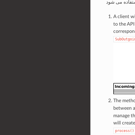
A client wi
to the API
correspon
SubOutgoi
The meth
between a
manage th
will creat
process()