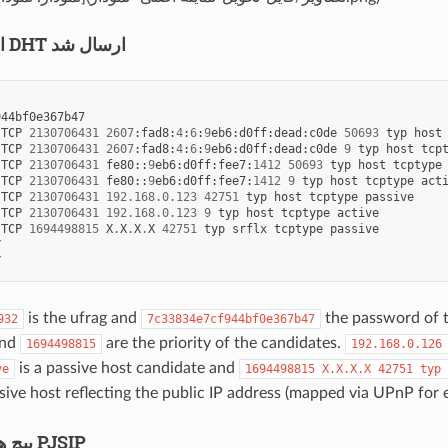
SDP از طریق DHT ارسال شد
944bf0e367b47
TCP
2130706431
2607
:
fad8
:
4
:
6
:
9
eb6
:
d0ff
:
dead
:
c0de
50693
typ
host
TCP
2130706431
2607
:
fad8
:
4
:
6
:
9
eb6
:
d0ff
:
dead
:
c0de
9
typ
host
tcp
TCP
2130706431
fe80
::
9
eb6
:
d0ff
:
fee7
:
1412
50693
typ
host
tcptype
TCP
2130706431
fe80
::
9
eb6
:
d0ff
:
fee7
:
1412
9
typ
host
tcptype
act
TCP
2130706431
192.168.0.123
42751
typ
host
tcptype
passive
TCP
2130706431
192.168.0.123
9
typ
host
tcptype
active
TCP
1694498815
X
.
X
.
X
.
X
42751
typ
srflx
tcptype
passive
Y
Y
is the ufrag and
the password of t
932
7c33834e7cf944bf0e367b47
nd
are the priority of the candidates.
1694498815
192.168.0.126
is a passive host candidate and
ve
1694498815
X.X.X.X
42751
typ
sive host reflecting the public IP address (mapped via UPnP for 
پیچ های مربوط به PJSIP