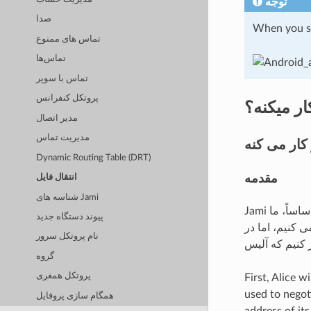
توجه
صدا
When you sen
تماس های ممنوع
تماس‌ها
تماس با سوپر
پروتکل کنفرانس
ر ميکنه؟
مدیر اتصال
مدیریت تماس
کار می کنه
Dynamic Routing Table (DRT)
مقدمه
انتقال فایل
شناسه های Jami
Jami یک برنامه توزیع شده است و باید بدون هیچ اتصال به اینترنت کار کند. پس انتقال فایل نیز! اساساً، ما
پیوند دستگاه جدید
 خلاصه کردن نحوه کار
نام پروتکل سرور
گروه
پروتکل همغږی
First, Alice w
used to negot
همگام سازی پروفایل
address of its