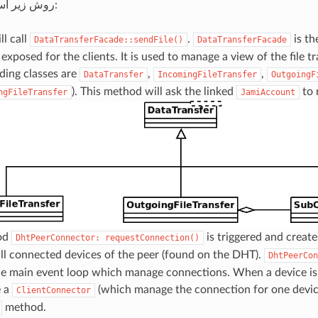
روش زیر استفاده می شود:
ll call
.
is th
DataTransferFacade::sendFile()
DataTransferFacade
 exposed for the clients. It is used to manage a view of the file tr
ding classes are
,
,
DataTransfer
IncomingFileTransfer
OutgoingF
). This method will ask the linked
to 
ngFileTransfer
JamiAccount
od
is triggered and creat
DhtPeerConnector:
requestConnection()
ll connected devices of the peer (found on the DHT).
DhtPeerCon
e main event loop which manage connections. When a device is
e a
(which manage the connection for one devic
ClientConnector
method.