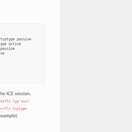
tcptype
passive
type
active
passive
ive
he ICE session.
42751
typ
host
srflx
tcptype
example).