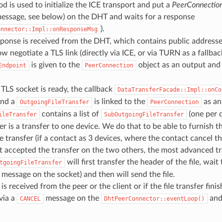
d is used to initialize the ICE transport and put a
PeerConnectio
essage, see below) on the DHT and waits for a response
).
onnector::Impl::onResponseMsg
ponse is received from the DHT, which contains public addresses
 negotiate a TLS link (directly via ICE, or via TURN as a fallback
is given to the
object as an output and 
Endpoint
PeerConnection
LS socket is ready, the callback
DataTransferFacade::Impl::onCo
 and a
is linked to the
as an
OutgoingFileTransfer
PeerConnection
contains a list of
(one per 
ileTransfer
SubOutgoingFileTransfer
er is a transfer to one device. We do that to be able to furnish t
e transfer (if a contact as 3 devices, where the contact cancel t
t accepted the transfer on the two others, the most advanced tr
will first transfer the header of the file, wai
tgoingFileTransfer
message on the socket) and then will send the file.
 is received from the peer or the client or if the file transfer fini
via a
message on the
and 
CANCEL
DhtPeerConnector::eventLoop()