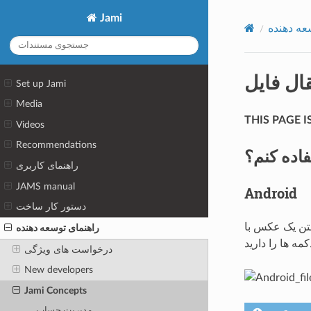
Jami
عه دهنده
قال فایل
Set up Jami
Media
THIS PAGE 
Videos
Recommendations
ده کنم؟
راهنمای کاربری
JAMS manual
Android
دستور کار ساخت
تن یک عکس با
راهنمای توسعه دهنده
درخواست های ویژگی
New developers
Jami Concepts
مدیریت حساب