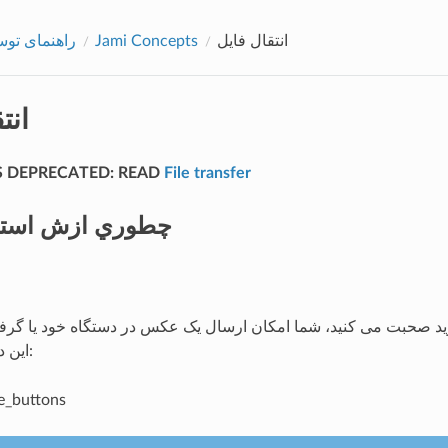
انتقال فایل
Jami Concepts
راهنمای توس
انت
IS DEPRECATED: READ
File transfer
چطوري ازش استفا
وید صحبت می کنید، شما امکان ارسال یک عکس در دستگاه خود یا گرف
این دکمه ها را دارید: