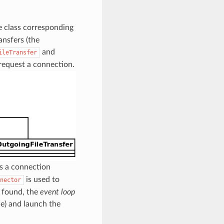
e class corresponding
ansfers (the
and
ileTransfer
request a connection.
es a connection
is used to
nector
 found, the
event loop
e) and launch the