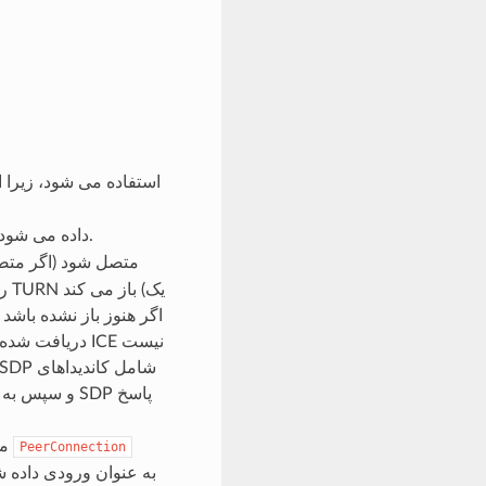
از طریق eventLoop داده می شود.
هنگامی که لینک ها آماده هستند، مانند فرستنده، یک لینک TLS مذاکره می شود و به
PeerConnection